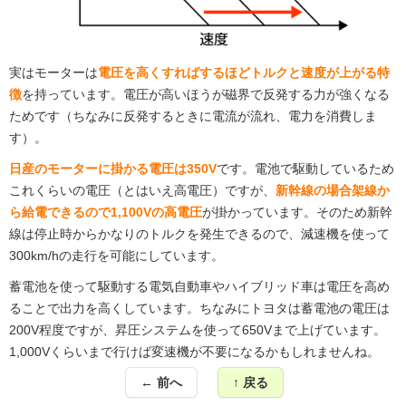
実はモーターは
電圧を高くすればするほどトルクと速度が上がる特
徴
を持っています。電圧が高いほうが磁界で反発する力が強くなる
ためです（ちなみに反発するときに電流が流れ、電力を消費しま
す）。
日産のモーターに掛かる電圧は350V
です。電池で駆動しているため
これくらいの電圧（とはいえ高電圧）ですが、
新幹線の場合架線か
ら給電できるので1,100Vの高電圧
が掛かっています。そのため新幹
線は停止時からかなりのトルクを発生できるので、減速機を使って
300km/hの走行を可能にしています。
蓄電池を使って駆動する電気自動車やハイブリッド車は電圧を高め
ることで出力を高くしています。ちなみにトヨタは蓄電池の電圧は
200V程度ですが、昇圧システムを使って650Vまで上げています。
1,000Vくらいまで行けば変速機が不要になるかもしれませんね。
前へ
戻る