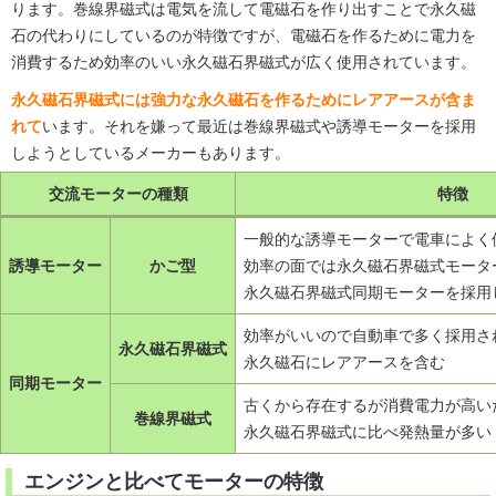
ります。巻線界磁式は電気を流して電磁石を作り出すことで永久磁
石の代わりにしているのが特徴ですが、電磁石を作るために電力を
消費するため効率のいい永久磁石界磁式が広く使用されています。
永久磁石界磁式には強力な永久磁石を作るためにレアアースが含ま
れて
います。それを嫌って最近は巻線界磁式や誘導モーターを採用
しようとしているメーカーもあります。
交流モーターの種類
特徴
一般的な誘導モーターで電車によく
誘導モーター
かご型
効率の面では永久磁石界磁式モータ
永久磁石界磁式同期モーターを採用
効率がいいので自動車で多く採用さ
永久磁石界磁式
永久磁石にレアアースを含む
同期モーター
古くから存在するが消費電力が高い
巻線界磁式
永久磁石界磁式に比べ発熱量が多い
エンジンと比べてモーターの特徴