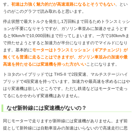
す。
初速は力強く魅力的だが高速道路になるとそうでもない
、とい
うのがこのグラフで読み取れると思います。
停止状態で最大トルクを発生し1万回転まで回るためトランスミッシ
ョンが不要になりそうですが、ガソリン車並みに加速させようとす
ると90km/hで10,000回転まで行ってしまいます。一方で180km/hま
で持たせようとすると加速力が半分になりますのでマイルドになり
ます。基本的に
モーターはトランスミッション（ギアチェンジ）が
無くても普通に走ることはできますが、ガソリン車並みの加速や最
高速を持たせるには変速機を持った方がいい
ことになります。
トヨタのハイブリッドでは THS-II で2段変速、マルチステージハイ
ブリッドで4段変速を持っています。加速力や最高速を求めるにはや
はり変速機は欲しいところです。ただし鉄道などはモーターで走っ
てるにもかかわらず変速機はありません。
なぜ新幹線には変速機がないの？
同じモーターで走りますが新幹線には変速機がありません。まず前
提として新幹線には自動車並みの加速はいらないので高速走行に思