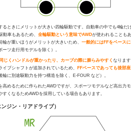
するときにメリットが大きい四輪駆動です。自動車の中でも4輪だ
輪駆動車もあるため、
全輪駆動という意味でAWD
が使われることも
前輪が重いほうがメリットが大きいため、
一般的にはFFをベース
ポーツ走行用モデルを除く）。
同じくハンドルが重かったり、カーブの際に膨らみやすく
なります
ライブシャフトが追加されているため、
FFベースであっても後部
後輪に別途駆動力を持つ構造を除く、E-FOUR など）。
を高めるために作られたAWDですが、スポーツモデルなど高出力モ
やすくなるためAWDを採用している場合もあります。
エンジン・リアドライブ）