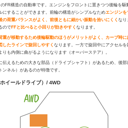
このFR構造の自動車です。エンジンをフロントに置きつつ後輪を駆
ルにすることができます。前輪の構造がシンプルなため
エンジンを
後の荷重バランスがよく、前後ともに細かい振動を拾いにくく
なり
るので
FFと比べると小回りが効きやすく
なります。
荷重が移動するため後輪駆動のほうがメリットがよく、カーブ時に
図したラインで旋回しやすく
なります。一方で旋回中にアクセルを
よりも内側に曲がるようになります（オーバーステア）。
に伝えるための大きな部品（ドライブシャフト）があるため、後部
トンネル）があるのが特徴です。
ホイールドライブ）/ 4WD