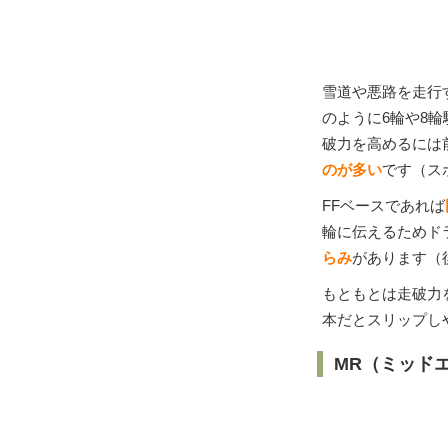
雪道や悪路を走行
のように6輪や8
破力を高めるには
のが多い
です（ス
FFベースであれば
輪に伝えるためド
らみ
があります（
もともとは走破力
本だとスリップし
MR（ミッド