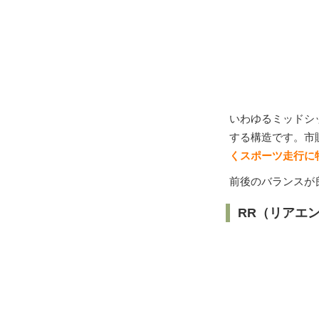
いわゆるミッドシ
する構造です。市
くスポーツ走行に
前後のバランスが
RR（リアエ