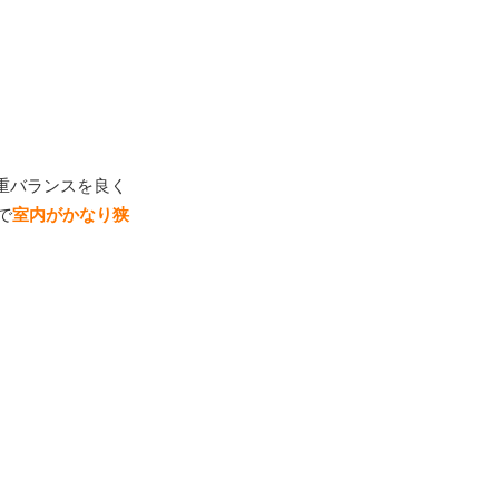
重バランスを良く
で
室内がかなり狭