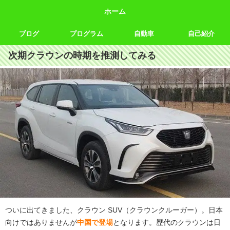
ホーム
ブログ
プログラム
自動車
自己紹介
次期クラウンの時期を推測してみる
ついに出てきました、クラウン SUV（クラウンクルーガー）。日本
向けではありませんが
中国で登場
となります。歴代のクラウンは日