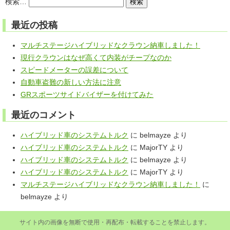
検索…
ゲ
ー
最近の投稿
シ
ョ
マルチステージハイブリッドなクラウン納車しました！
ン
現行クラウンはなぜ高くて内装がチープなのか
スピードメーターの誤差について
自動車盗難の新しい方法に注意
GRスポーツサイドバイザーを付けてみた
最近のコメント
ハイブリッド車のシステムトルク
に
belmayze
より
ハイブリッド車のシステムトルク
に
MajorTY
より
ハイブリッド車のシステムトルク
に
belmayze
より
ハイブリッド車のシステムトルク
に
MajorTY
より
マルチステージハイブリッドなクラウン納車しました！
に
belmayze
より
サイト内の画像を無断で使用・再配布・転載することを禁止します。