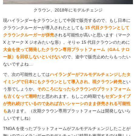
クラウン、2018年にモデルチェンジ
現ハイランダーをクラウンとして中国で販売するので、もし日本に
クラウンクルーガーが導入されたとしても
15 代目クラウンとして
クラウンクルーガーが併売
される可能性が高いと思います（マーク
X とマーク X ジオみたいな形）。そりゃ 15 代目クラウンのために
大金を使って開発したクラウン専用プラットフォーム（GA-L ナロ
ー版）を回収しないといけない
ので、途中で販売止めたらもったい
ないですよね…
で、次の可能性としては
ハイランダーがフルモデルチェンジしたタ
イミングで日本にもクラウンとして導入され、現クラウン終売
とい
う形でしょうか。
そのころになったらクラウンのプラットフォーム
も古くなって潮時
だと思われます。もしこの時期でも
セダンタイプ
が売れ続けているのであれば古いシャーシのまま併売される可能性
も
あります。（次期クラウン専用プラットフォームは開発しないら
しいですしね）
TNGA を使ったプラットフォームがフルモデルチェンジしたことが
無いのでハイランダーのモデルチェンジ時期を推測するのは難しい