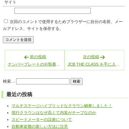
サイト
次回のコメントで使用するためブラウザーに自分の名前、メー
ルアドレス、サイトを保存する。
投
前の投稿
次の投稿
稿
ナンバープレートの分類番号とその順番
JCB THE CLASS を手に入れた
ナ
ビ
検索…
ゲ
ー
最近の投稿
シ
ョ
マルチステージハイブリッドなクラウン納車しました！
ン
現行クラウンはなぜ高くて内装がチープなのか
スピードメーターの誤差について
自動車盗難の新しい方法に注意