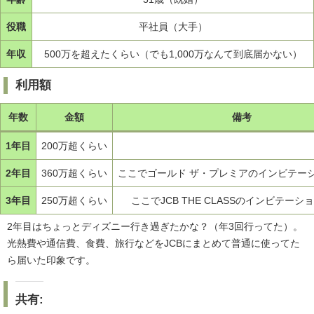
役職
平社員（大手）
年収
500万を超えたくらい（でも1,000万なんて到底届かない）
利用額
年数
金額
備考
1年目
200万超くらい
2年目
360万超くらい
ここでゴールド ザ・プレミアのインビテー
3年目
250万超くらい
ここでJCB THE CLASSのインビテーシ
2年目はちょっとディズニー行き過ぎたかな？（年3回行ってた）。
光熱費や通信費、食費、旅行などをJCBにまとめて普通に使ってた
ら届いた印象です。
共有: