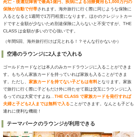
死亡・後遺症障害で最高1億円、疾病による治療費用も1,000万円の
保険が自動で付帯
されます。海外旅行に行く際に同じような保険に
入るとなると1週間で1万円程度になります。ほかのクレジットカー
ドですと金額が少ないため別途保険に入らないと不安ですが、THE
CLASS は金額が多いので心強いです。
（年間5回、海外旅行行けば元とれる！？そんな行かないか）
空港のラウンジに2人まで入れる
ゴールドカードなどは本人のみカードラウンジに入ることができま
す。もちろん家族カードを持っていれば家族も入ることができま
す。ただし、
家族カードを持てない子どもは有料
となります。家族
で旅行に行く際に子どもだけ外に待たせて親は交互にラウンジに入
るってのは大変ですよね…
THE CLASS で家族カードを発行すれば
夫婦と子ども2人までは無料で入る
ことができます。なんとも子ども
連れに便利な機能！
テーマパークのラウンジが利用できる