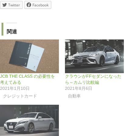
Twitter
Facebook
関連
JCB THE CLASS の必要性を
クラウンがFFセダンになった
考えてみる
ら～カムリ比較編
2021年1月10日
2021年8月6日
クレジットカード
自動車