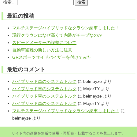
検索…
ゲ
ー
最近の投稿
シ
ョ
マルチステージハイブリッドなクラウン納車しました！
ン
現行クラウンはなぜ高くて内装がチープなのか
スピードメーターの誤差について
自動車盗難の新しい方法に注意
GRスポーツサイドバイザーを付けてみた
最近のコメント
ハイブリッド車のシステムトルク
に
belmayze
より
ハイブリッド車のシステムトルク
に
MajorTY
より
ハイブリッド車のシステムトルク
に
belmayze
より
ハイブリッド車のシステムトルク
に
MajorTY
より
マルチステージハイブリッドなクラウン納車しました！
に
belmayze
より
サイト内の画像を無断で使用・再配布・転載することを禁止します。